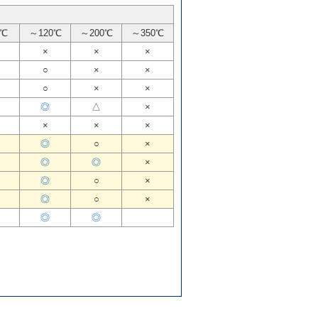
0℃
～120℃
～200℃
～350℃
×
×
×
○
×
×
○
×
×
◎
△
×
×
×
×
◎
○
×
◎
◎
×
◎
○
×
◎
○
×
◎
◎