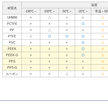
温度
材質名
-190℃～
-100℃～
-50℃～
-20℃～
常温～6
UHMW
×
△
○
○
☆
PCTFE
×
×
○
◎
☆
PP
×
△
○
○
☆
PTFE
○
◎
◎
◎
☆
PVC
×
×
×
◎
☆
PEEK
×
○
○
◎
☆
PEEK-G
×
○
○
◎
☆
PPS
×
×
×
○
☆
PPS-G
×
×
×
○
☆
カーボン
×
×
△
○
☆