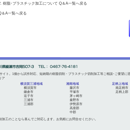
 2. 樹脂･プラスチック加工について Q＆A一覧へ戻る
 Q＆A一覧へ戻る
門サイト。1個から試作対応、短納期の樹脂切削・プラスチック切削加工等ご相談･ご要望に
リア
横須賀三浦地域
湘南地域
足柄上地域
横須賀市
藤沢市
南足柄市
鎌倉市
平塚市
足柄上郡
逗子市
茅ヶ崎市
三浦市
秦野市
三浦郡
伊勢原市
高座郡
中郡
削加工のことなら喜んでご対応します。お気軽にお問合せください。