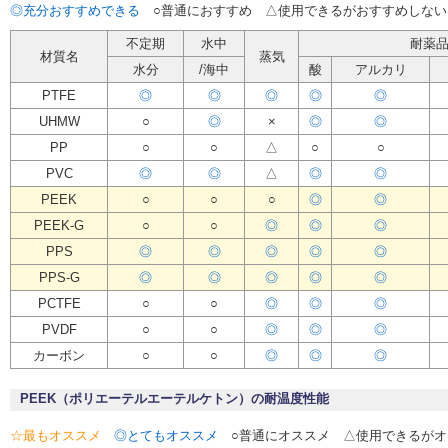
◎充分おすすめできる
○普通におすすめ △使用できるがおすすめしない
不定期
水中
耐薬
材質名
蒸気
水分
/海中
酸
アルカリ
PTFE
◎
◎
◎
◎
◎
UHMW
○
◎
×
◎
◎
PP
○
○
△
○
○
PVC
◎
◎
△
◎
◎
PEEK
○
○
○
◎
◎
PEEK-G
○
○
◎
◎
◎
PPS
◎
◎
◎
◎
◎
PPS-G
◎
◎
◎
◎
◎
PCTFE
○
○
◎
◎
◎
PVDF
○
○
◎
◎
◎
カーボン
○
○
◎
◎
◎
PEEK（ポリエーテルエーテルケトン）の耐温度性能
☆最もオススメ
◎とてもオススメ
○普通にオススメ △使用できるがオ