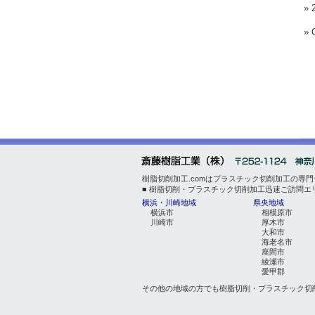
»
»
樹脂切削加工.comはプラスチック切削加工の専
■ 樹脂切削・プラスチック切削加工迅速ご訪問エ
横浜・川崎地域
県央地域
横浜市
相模原市
川崎市
厚木市
大和市
海老名市
座間市
綾瀬市
愛甲郡
その他の地域の方でも樹脂切削・プラスチック切