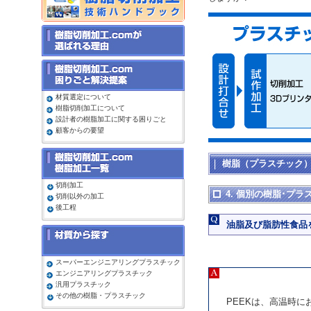
材質選定について
樹脂切削加工について
設計者の樹脂加工に関する困りごと
顧客からの要望
樹脂（プラスチック
切削加工
4. 個別の樹脂･プ
切削以外の加工
後工程
油脂及び脂肪性食品
スーパーエンジニアリングプラスチック
エンジニアリングプラスチック
汎用プラスチック
その他の樹脂・プラスチック
PEEKは、高温時