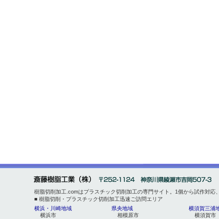
樹脂切削加工.comはプラスチック切削加工の専門サイト。1個から試作対
■ 樹脂切削・プラスチック切削加工迅速ご訪問エリア
横浜・川崎地域
県央地域
横須賀三浦
横浜市
相模原市
横須賀市