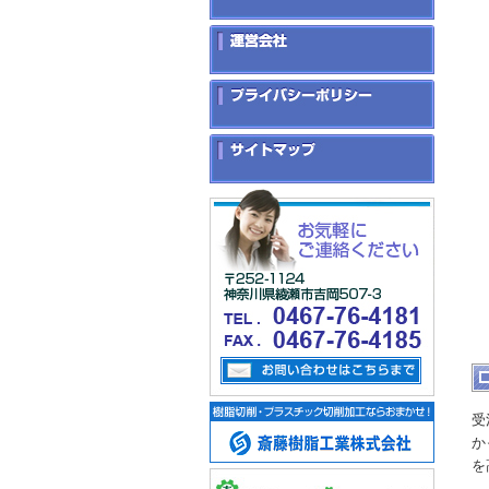
受
か
を