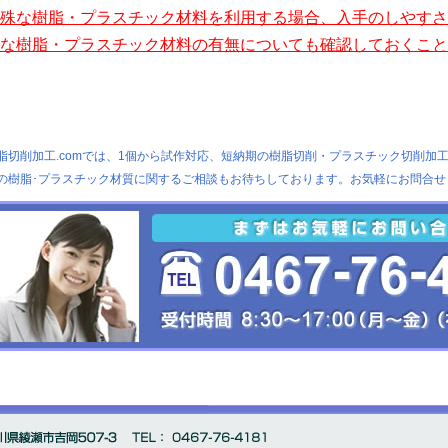
殊な樹脂・プラスチック材料を利用する場合、入手のしやすさ
な樹脂・プラスチック材料の有無についても確認しておくこと
脂切削加工.comでは、1個から試作対応、短納期の樹脂切削・プラスチック切削加工を
の樹脂･プラスチック材質に関するご相談もお待ちしております。お気軽にお問合せ