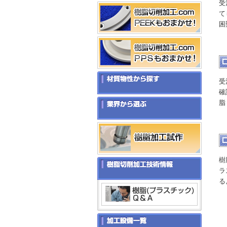
受
て
困
受
確
脂
樹
ラ
る