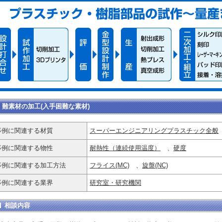
難素材の加工(入手困難な素材)
事例に関連する材質
スーパーエンジニアリングプラスチック全般
事例に関連する物性
耐熱性（連続使用温度）
、
硬度
事例に関連する加工方法
フライス(MC)
、
旋盤(NC)
事例に関連する業界
研究室・研究機関
相談内容