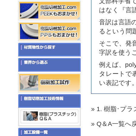
文部科学省
はなく『言
音訳は言語
るという問
そこで、発
字訳を使う
例えば、poly
タレートで
い表記です
» 1. 樹脂･
» Q＆A一覧へ