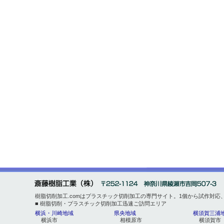
樹脂切削加工.comはプラスチック切削加工の専門サイト。1個から試作対
■ 樹脂切削・プラスチック切削加工迅速ご訪問エリア
横浜・川崎地域
県央地域
横須賀三浦
横浜市
相模原市
横須賀市