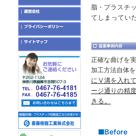
脂・プラスチ
てしまっていた
提案事例内容
正確な曲げを
加工方法自体を
にⅤ
溝を入れ
ージ通りの精
きる。