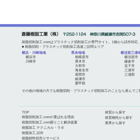
樹脂切削加工.comはプラスチック切削加工の専門サイト。1個から試作対
■ 樹脂切削・プラスチック切削加工迅速ご訪問エリア
横浜・川崎地域
県央地域
横須賀三浦
横浜市
相模原市
横須賀市
川崎市
厚木市
鎌倉市
大和市
逗子市
海老名市
三浦市
座間市
三浦郡
綾瀬市
愛甲郡
その他の地域の方でも樹脂切削・プラスチック切削加工のことなら喜んでご
TOP
材質から探す
樹脂切削加工.comが選ばれる理由
材質物性から探す
樹脂切削加工.com困りごと解決提案
業界から探す
樹脂加工 テクニカル・ラボ
樹脂加工 試作
樹脂材料切売りサービス