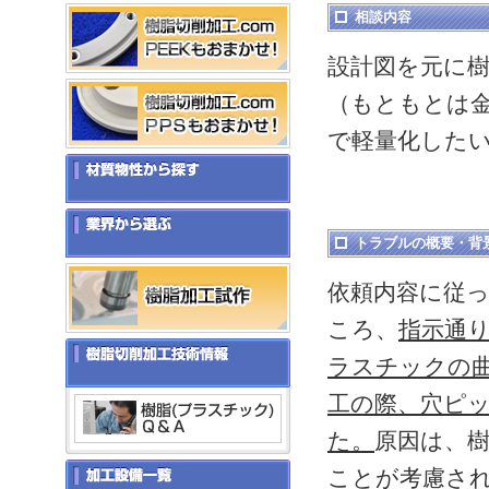
相談内容
設計図を元に
（もともとは
で軽量化した
トラブルの概要・背
依頼内容に従
ころ、
指示通
ラスチックの
工の際、穴ピ
た。
原因は、
ことが考慮され